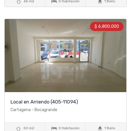



65 m2
0 Habitación
1 Baño
$ 6,800,000
Local en Arriendo
(405-11094)
Cartagena - Bocagrande



50 m2
0 Habitación
1 Baño