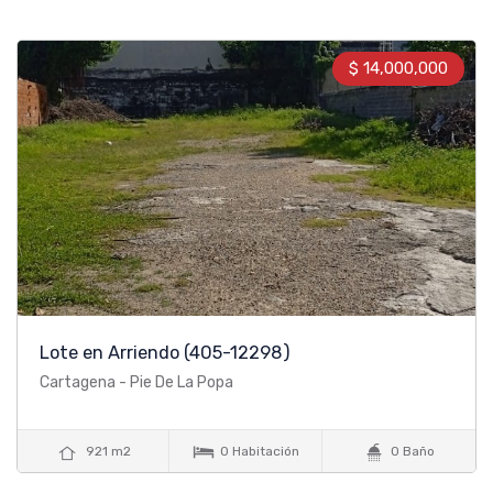
$ 14,000,000
Lote en Arriendo
(405-12298)
Cartagena - Pie De La Popa



921 m2
0 Habitación
0 Baño