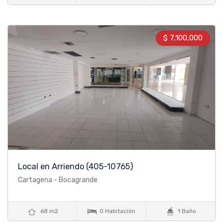
$ 7,100,000
Local en Arriendo
(405-10765)
Cartagena - Bocagrande



68 m2
0 Habitación
1 Baño