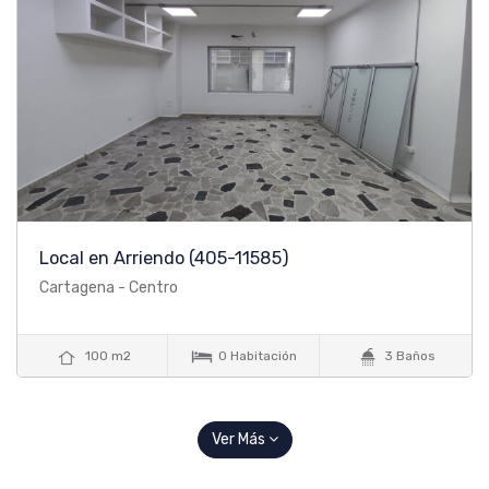
Local en Arriendo
(405-11585)
Cartagena - Centro



100 m2
0 Habitación
3 Baños
Ver Más