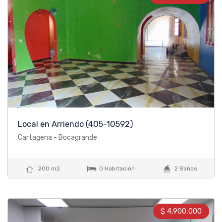
Local en Arriendo
(405-10592)
Cartagena - Bocagrande



200 m2
0 Habitación
2 Baños
$ 4,900,000