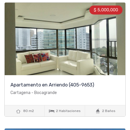
$ 5,000,000
Apartamento en Arriendo
(405-9653)
Cartagena - Bocagrande



80 m2
2 Habitaciones
2 Baños