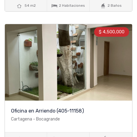



54 m2
2 Habitaciones
2 Baños
$ 4,500,000
Oficina en Arriendo
(405-11158)
Cartagena - Bocagrande