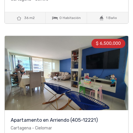



36 m2
0 Habitación
1 Baño
$ 6,500,000
Apartamento en Arriendo
(405-12221)
Cartagena - Cielomar