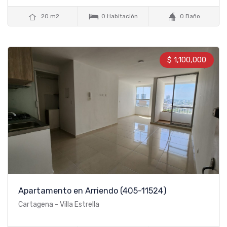



20 m2
0 Habitación
0 Baño
$ 1,100,000
Apartamento en Arriendo
(405-11524)
Cartagena - Villa Estrella