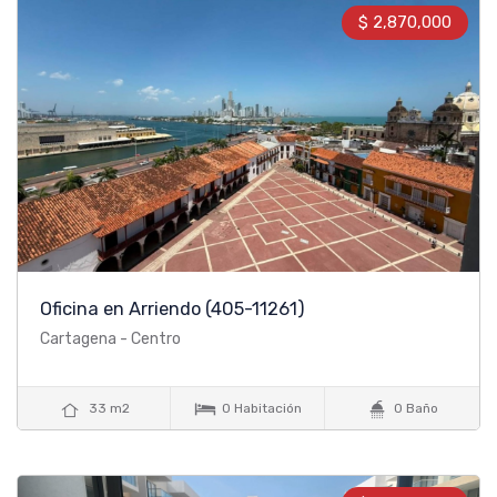
$ 2,870,000
Oficina en Arriendo
(405-11261)
Cartagena - Centro



33 m2
0 Habitación
0 Baño