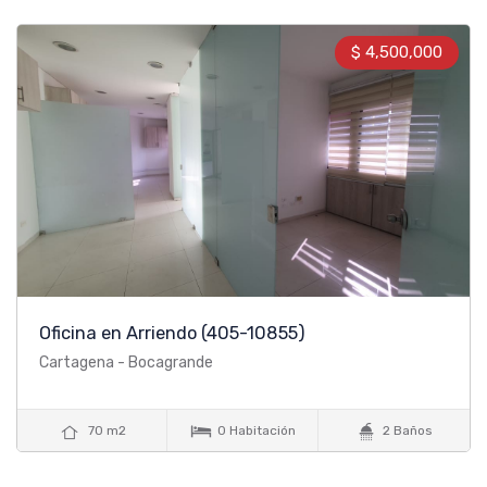
$ 4,500,000
Oficina en Arriendo
(405-10855)
Cartagena - Bocagrande



70 m2
0 Habitación
2 Baños