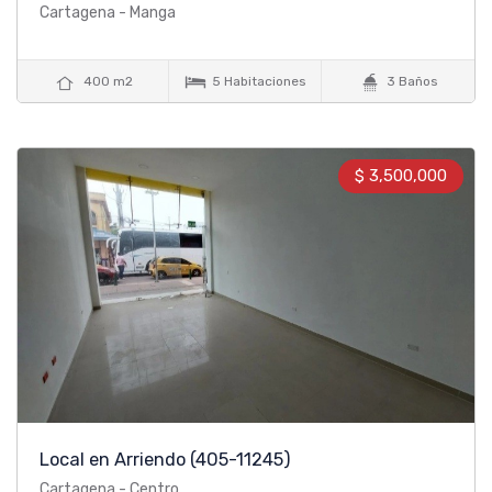
Cartagena - Manga



400 m2
5 Habitaciones
3 Baños
$ 3,500,000
Local en Arriendo
(405-11245)
Cartagena - Centro