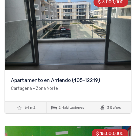
$ 3,000,000
Apartamento en Arriendo
(405-12219)
Cartagena - Zona Norte



64 m2
2 Habitaciones
3 Baños
$ 15,000,000